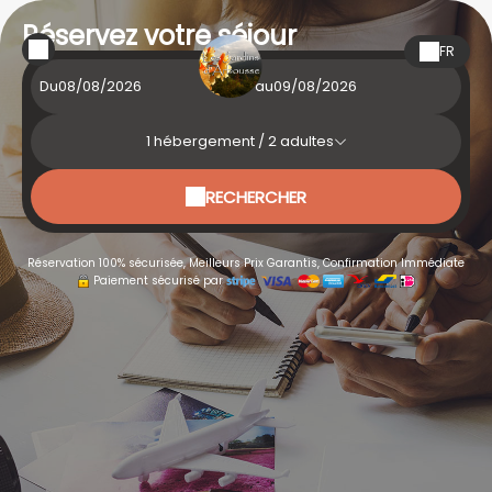
Réservez votre séjour
FR
Du
au
1
hébergement /
2
adultes
RECHERCHER
Réservation 100% sécurisée, Meilleurs Prix Garantis, Confirmation Immédiate
Paiement sécurisé par