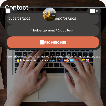
Contact
FR
Du
au
1
hébergement /
2
adultes
RECHERCHER
Réservation 100% sécurisée, Meilleurs Prix Garantis, Confirmation Immédiate
Paiement sécurisé par