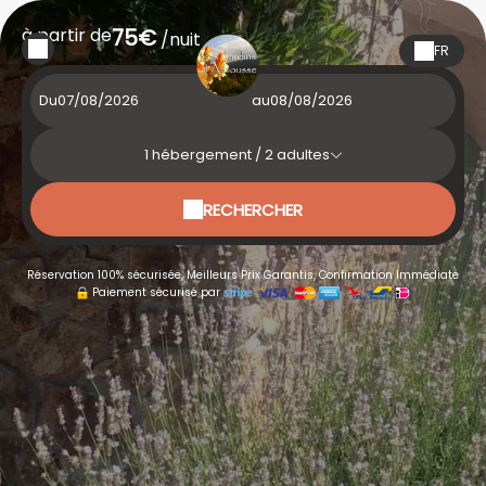
à partir de
75€
/nuit
FR
Du
au
1
hébergement /
2
adultes
RECHERCHER
Réservation 100% sécurisée, Meilleurs Prix Garantis, Confirmation Immédiate
Paiement sécurisé par