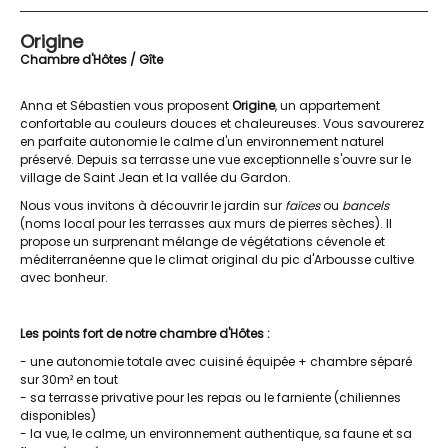
Origine
Chambre d'Hôtes / Gîte
Anna et Sébastien vous proposent
Origine
, un appartement
confortable au couleurs douces et chaleureuses. Vous savourerez
en parfaite autonomie le calme d'un environnement naturel
préservé. Depuis sa terrasse une vue exceptionnelle s'ouvre sur le
village de Saint Jean et la vallée du Gardon.
Nous vous invitons à découvrir le jardin sur
faïces
ou
bancels
(noms local pour les terrasses aux murs de pierres sèches). Il
propose un surprenant mélange de végétations cévenole et
méditerranéenne que le climat original du pic d'Arbousse cultive
avec bonheur.
Les points fort de notre chambre d'Hôtes :
- une autonomie totale avec cuisiné équipée + chambre séparé
sur 30m² en tout
- sa terrasse privative pour les repas ou le farniente (chiliennes
disponibles)
- la vue, le calme, un environnement authentique, sa faune et sa