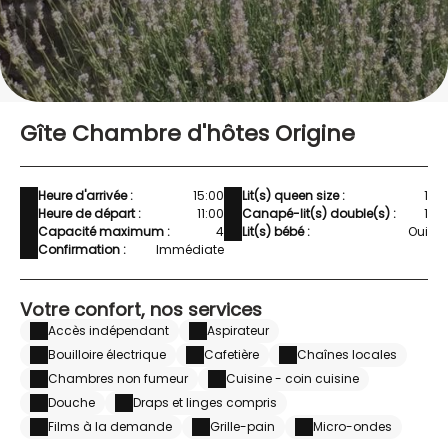
Gîte Chambre d'hôtes Origine
Heure d'arrivée :
15:00
Lit(s) queen size :
1
Heure de départ :
11:00
Canapé-lit(s) double(s) :
1
Capacité maximum :
4
Lit(s) bébé :
Oui
Confirmation :
Immédiate
Votre confort, nos services
Accès indépendant
Aspirateur
Bouilloire électrique
Cafetière
Chaînes locales
Chambres non fumeur
Cuisine - coin cuisine
Douche
Draps et linges compris
Films à la demande
Grille-pain
Micro-ondes