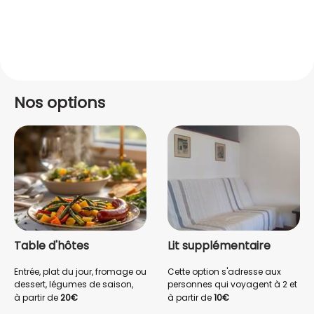
Nos options
Table d'hôtes
Lit supplémentaire
Entrée, plat du jour, fromage ou
Cette option s'adresse aux
dessert, légumes de saison,
personnes qui voyagent à 2 et
produits locaux cuisinés
qui souhaitent dormir dans
à partir de
20€
à partir de
10€
maison, pour vous restaurer en
des lits séparés.