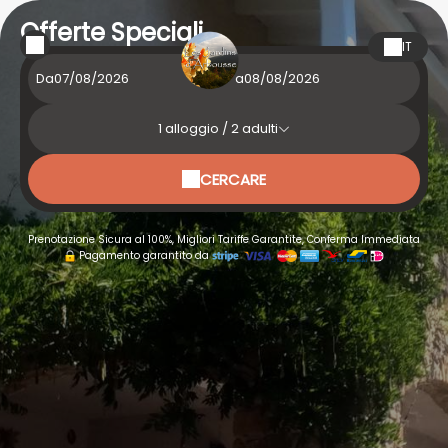
Offerte Speciali
IT
Da
a
1
alloggio /
2
adulti
CERCARE
Prenotazione Sicura al 100%, Migliori Tariffe Garantite, Conferma Immediata
Pagamento garantito da