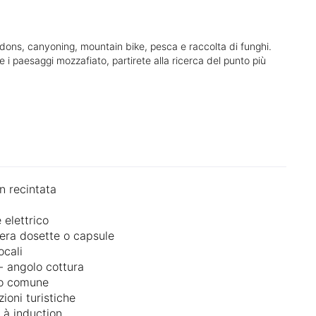
ardons, canyoning, mountain bike, pesca e raccolta di funghi.
te i paesaggi mozzafiato, partirete alla ricerca del punto più
n recintata
e elettrico
iera dosette o capsule
ocali
- angolo cottura
no comune
ioni turistiche
 à induction