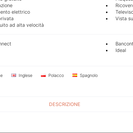
azione
Ricover
ento elettrico
Televis
privata
Vista s
uito ad alta velocità
nect
Bancon
Ideal
se
Inglese
Polacco
Spagnolo
DESCRIZIONE