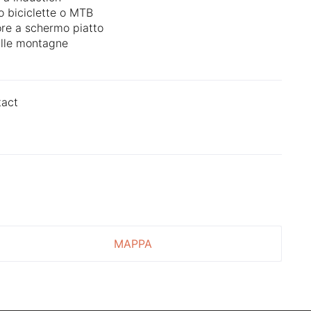
o biciclette o MTB
ore a schermo piatto
ulle montagne
tact
MAPPA