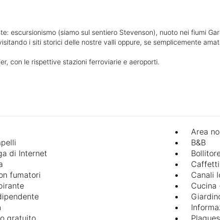
niste: escursionismo (siamo sul sentiero Stevenson), nuoto nei fiumi G
visitando i siti storici delle nostre valli oppure, se semplicemente ama
, con le rispettive stazioni ferroviarie e aeroporti.
Area no
pelli
B&B
a di Internet
Bollitor
a
Caffett
n fumatori
Canali l
irante
Cucina 
dipendente
Giardi
n
Informaz
o gratuito
Plaques