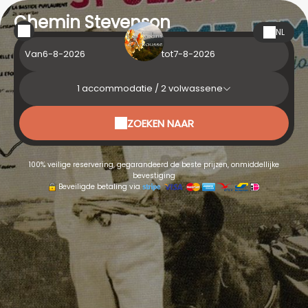
Chemin Stevenson
NL
Van
tot
1
accommodatie /
2
volwassene
ZOEKEN NAAR
100% veilige reservering, gegarandeerd de beste prijzen, onmiddellijke
bevestiging
Beveiligde betaling via