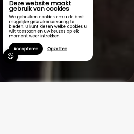
Deze website maakt
gebruik van cookies
We gebruiken cookies om u de best
mogelijke gebruikerservaring te
bieden. U kunt kiezen welke cookies u
wilt toestaan en uw keuzes op elk
moment weer intrekken.
Accepteren
Opzetten
Les Jardins d'Arbousse
Op de Pic d'Arbousse biedt onze gîte/bed & breakfast u alle
comfort en een uitzonderlijk uitzicht op de vallei van Saint Jean du
Gard, een klein stadje in de zuidelijke Cevennen.
Arbousse bestaat uit verschillende verspreide percelen die
trapsgewijs aflopen van het dal naar de gelijknamige top. De steile