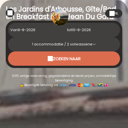
Les Jardins d'Arbousse, Gîte/Bed
NL
en Breakfast in St Jean Du Gard
Van
tot
1
accommodatie /
2
volwassene
ZOEKEN NAAR
100% veilige reservering, gegarandeerd de beste prijzen, onmiddellijke
bevestiging
Beveiligde betaling via