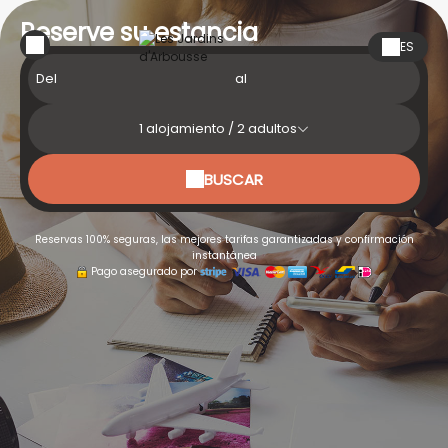
Reserve su estancia
ES
Del
al
1
alojamiento /
2
adultos
BUSCAR
Reservas 100% seguras, las mejores tarifas garantizadas y confirmación
instantánea
Pago asegurado por