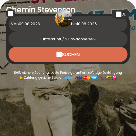
Chemin Stevenson
DE
Von
bis
1
unterkunft /
2
Erwachsene
SUCHEN
100% sichere Buchung, beste Preise garantiert, sofortige Bestätigung
Zahlung gesichert durch