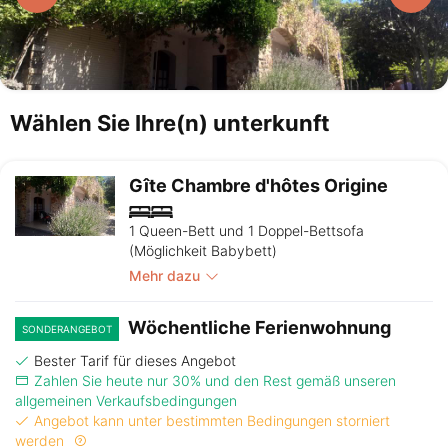
Wählen Sie Ihre(n) unterkunft
Gîte Chambre d'hôtes Origine
1 Queen-Bett und 1 Doppel-Bettsofa
(Möglichkeit Babybett)
Mehr dazu
Wöchentliche Ferienwohnung
SONDERANGEBOT
Bester Tarif für dieses Angebot
Zahlen Sie heute nur 30% und den Rest gemäß unseren
allgemeinen Verkaufsbedingungen
Angebot kann unter bestimmten Bedingungen storniert
werden