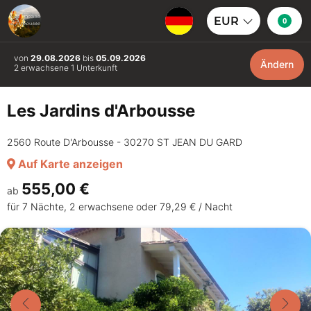
EUR
0
von
29.08.2026
bis
05.09.2026
Ändern
2 erwachsene 1 Unterkunft
Les Jardins d'Arbousse
2560 Route D'Arbousse - 30270 ST JEAN DU GARD
Auf Karte anzeigen
555,00 €
ab
für 7 Nächte, 2 erwachsene oder 79,29 € / Nacht