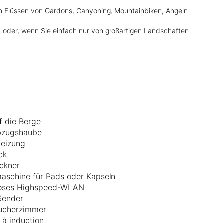
en Flüssen von Gardons, Canyoning, Mountainbiken, Angeln
, oder, wenn Sie einfach nur von großartigen Landschaften
uf die Berge
bzugshaube
heizung
ck
ckner
aschine für Pads oder Kapseln
loses Highspeed-WLAN
Sender
aucherzimmer
 à induction