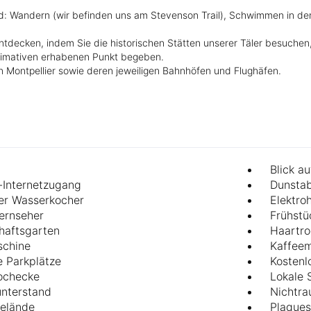
nd: Wandern (wir befinden uns am Stevenson Trail), Schwimmen in d
tdecken, indem Sie die historischen Stätten unserer Täler besuchen
ltimativen erhabenen Punkt begeben.
n Montpellier sowie deren jeweiligen Bahnhöfen und Flughäfen.
Blick a
-Internetzugang
Dunsta
her Wasserkocher
Elektro
fernseher
Frühstü
haftsgarten
Haartro
schine
Kaffeem
e Parkplätze
Kosten
ochecke
Lokale 
nterstand
Nichtr
elände
Plaques