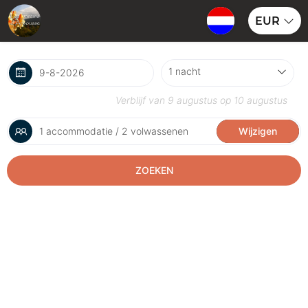
EUR
Verblijf van
9 augustus
op
10 augustus
1 accommodatie / 2 volwassenen
Wijzigen